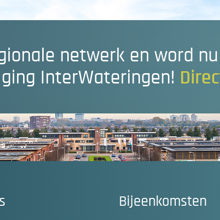
gionale netwerk en word nu 
iging InterWateringen!
Dire
s
Bijeenkomsten