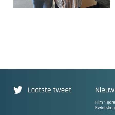
Laatste tweet
Nieuw
Film 'Tijd
Kwintsheul