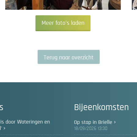
Meer foto's laden
Terug naar overzicht
s
Bijeenkomsten
reis door Wateringen en
Op stap in Brielle
'
18/09/2026 13:30