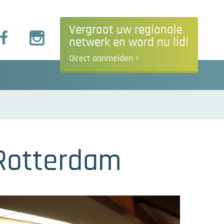
Vergroot uw regionale
netwerk en word nu lid!
Direct aanmelden
 Rotterdam