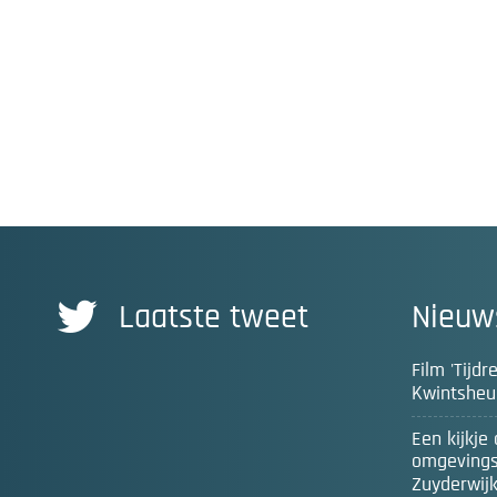
Laatste tweet
Nieuw
Film 'Tijd
Kwintsheul
Een kijkje
omgeving
Zuyderwij