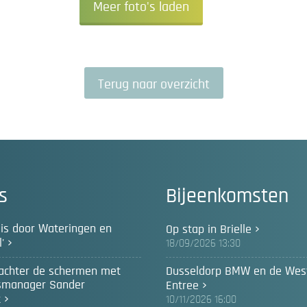
Meer foto's laden
Terug naar overzicht
s
Bijeenkomsten
reis door Wateringen en
Op stap in Brielle
'
18/09/2026 13:30
 achter de schermen met
Dusseldorp BMW en de Wes
smanager Sander
Entree
k
10/11/2026 16:00