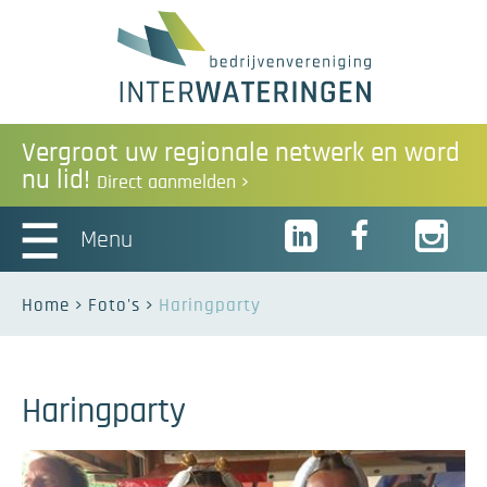
Vergroot uw regionale netwerk en word
nu lid!
Direct aanmelden
Menu
Home
Foto's
Haringparty
Haringparty